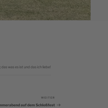
as was es ist und das ich liebe!
WEITER
Nächster
Beitrag
mmerabend auf dem Schloßfest