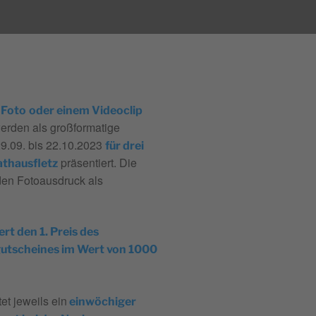
 Foto
oder einem Videoclip
erden als großformatige
9.09. bis 22.10.2023
für drei
präsentiert. Die
athausfletz
den Fotoausdruck als
t den 1. Preis des
gutscheines im Wert von 1000
et jeweils ein
einwöchiger