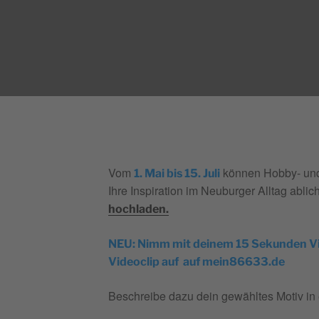
Vom
können Hobby- und 
1. Mai bis 15. Juli
Ihre Inspiration im Neuburger Alltag abli
hochladen.
NEU: Nimm mit deinem 15 Sekunden Vide
Videoclip auf auf mein86633.de
Beschreibe dazu dein gewähltes Motiv in