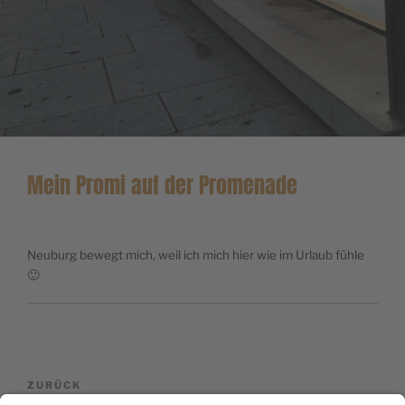
Mein Promi auf der Promenade
Neuburg bewegt mich, weil ich mich hier wie im Urlaub fühle
🙂
BEITRAGSNAVIGATION
Vorheriger
ZURÜCK